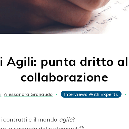
i Agili: punta dritto a
collaborazione
i
,
Alessandra Granaudo
Interviews With Experts
•
•
i contratti e il mondo
agile
?
ano
, a seconda delle stagioni! 🙂