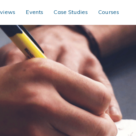
rviews
Events
Case Studies
Courses