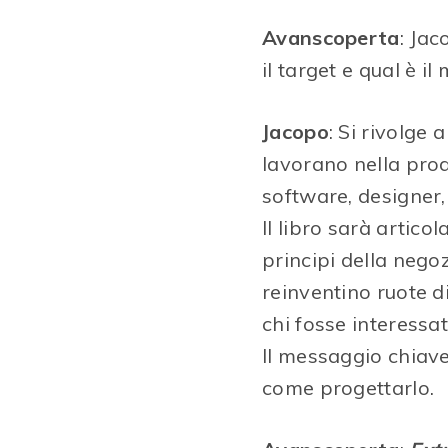
Avanscoperta
: Jac
il target e qual è i
Jacopo
: Si rivolge a
lavorano nella produ
software, designer, e
Il libro sarà articol
principi della negoz
reinventino ruote di
chi fosse interessa
Il messaggio chiave
come progettarlo.