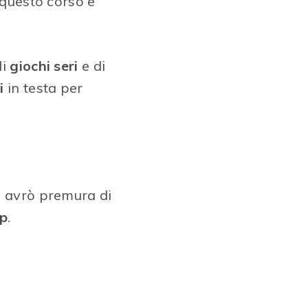
 questo corso e
di
giochi seri
e di
i
in testa per
i avrò premura di
op
.