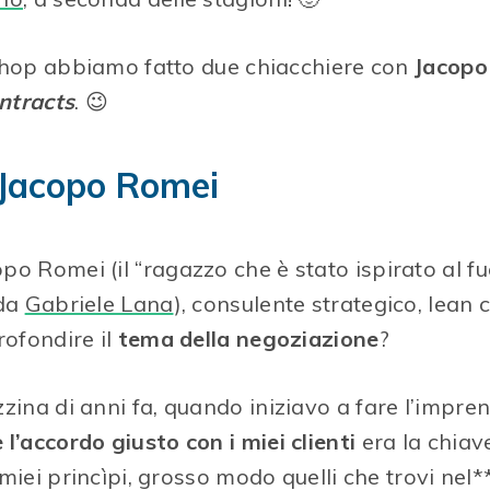
shop abbiamo fatto due chiacchiere con
Jacopo
ntracts
. 😉
 Jacopo Romei
opo Romei (il “ragazzo che è stato ispirato al f
 da
Gabriele Lana
), consulente strategico, lean 
rofondire il
tema della negoziazione
?
zzina di anni fa, quando iniziavo a fare l’impren
 l’accordo giusto con i miei clienti
era la chiav
miei princìpi, grosso modo quelli che trovi nel*