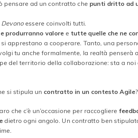
uò pensare ad un contratto che
punti dritto ad
.
Devono
essere coinvolti tutti.
he produrranno valore
e
tutte quelle che ne c
si apprestano a cooperare. Tanto, una persona
nvolgi tu anche formalmente, la realtà penserà a
e del territorio della collaborazione: sta a no
e si stipula un
contratto in un contesto Agile
aro che c’è un’occasione per raccogliere
feedba
e
dietro ogni angolo. Un contratto ben stipulat
ime.