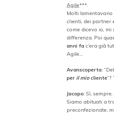
Agile
***.
Molti lamentavano (
clienti, dei partne
come dicevo io, mi 
differenza. Poi qu
anni fa
c’era già tu
Agile…
Avanscoperta
: “De
per
il mio
cliente
”?
Jacopo
: Sì, sempre
Siamo abituati a tra
preconfezionate, me