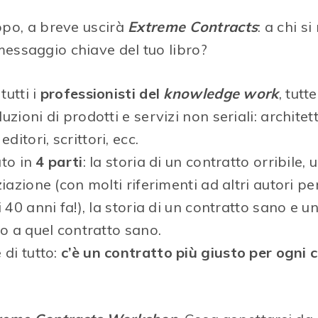
opo, a breve uscirà
Extreme Contracts
: a chi si
l messaggio chiave del tuo libro?
 tutti i
professionisti del
knowledge work
, tutt
zioni di prodotti e servizi non seriali: architett
ditori, scrittori, ecc.
ato in
4 parti
: la storia di un contratto orribile,
iazione (con molti riferimenti ad altri autori pe
 40 anni fa!), la storia di un contratto sano e 
to a quel contratto sano.
 di tutto:
c’è un contratto più giusto per ogni 