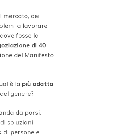
l mercato, dei
oblemi a lavorare
 dove fosse la
goziazione di 40
zione del Manifesto
ual è la
più adatta
 del genere?
anda da porsi.
di soluzioni
x di persone e