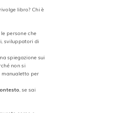
 rivolge libro? Chi è
e le persone che
i, sviluppatori di
 una spiegazione sui
rché non si
un manualetto per
contesto
, se sai