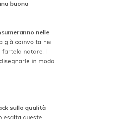
 una buona
onsumeranno nelle
 già coinvolta nei
 fartelo notare. I
i disegnarle in modo
?
ck sulla qualità
o esalta queste