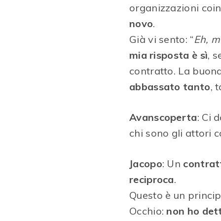
organizzazioni coin
novo
.
Già vi sento: “
Eh, m
mia risposta è sì
, 
contratto. La buona
abbassato tanto
, 
Avanscoperta
: Ci 
chi sono gli attori c
Jacopo
: Un
contratt
reciproca
.
Questo è un princip
Occhio:
non ho det