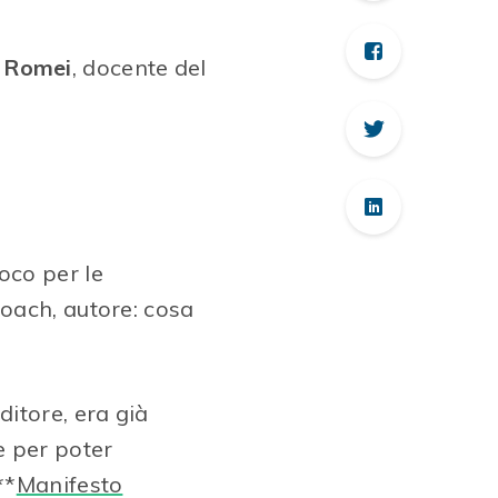
 Romei
, docente del
uoco per le
coach, autore: cosa
ditore, era già
e per poter
**
Manifesto