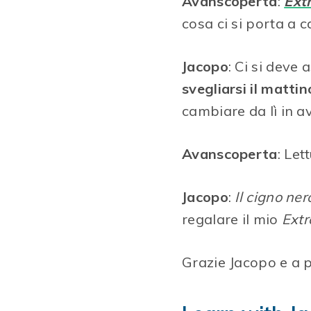
Avanscoperta
:
Ext
cosa ci si porta a 
Jacopo
: Ci si deve 
svegliarsi il mattin
cambiare da lì in av
Avanscoperta
: Let
Jacopo
:
Il cigno ner
regalare il mio
Extr
Grazie Jacopo e a p