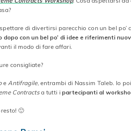
reme Contracts Workshop
. Cosa aspettarsi da
casa?
aspettare di divertirsi parecchio con un bel po’ 
o dopo con un bel po’ di idee e riferimenti nuov
anti il modo di fare affari.
ture consigliate?
o
e
Antifragile
, entrambi di Nassim Taleb. Io po
eme Contracts
a tutti i
partecipanti al worksh
resto! 🙂