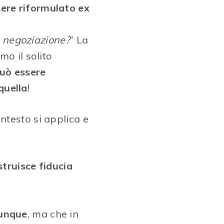
ere riformulato ex
a negoziazione?
” La
mo il solito
uò essere
quella
!
ontesto si applica e
struisce fiducia
vunque
, ma che in